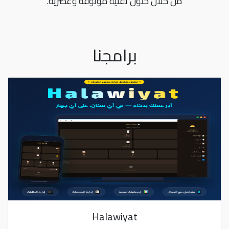
من خلال حلول تقنية موثوقة وعصرية.
برامجنا
Halawiyat